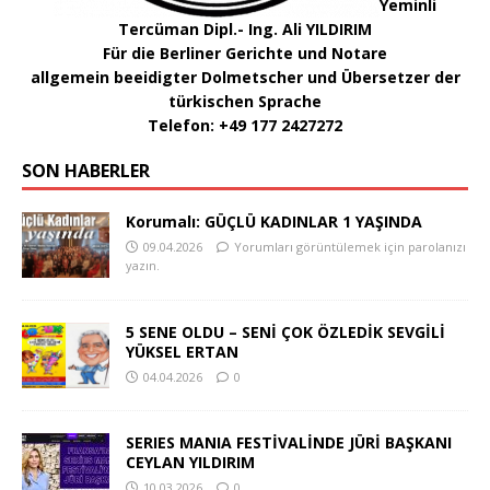
Yeminli
Tercüman Dipl.- Ing. Ali YILDIRIM
Für die Berliner Gerichte und Notare
allgemein beeidigter Dolmetscher und Übersetzer der
türkischen Sprache
Telefon: +49 177 2427272
SON HABERLER
Korumalı: GÜÇLÜ KADINLAR 1 YAŞINDA
09.04.2026
Yorumları görüntülemek için parolanızı
yazın.
5 SENE OLDU – SENİ ÇOK ÖZLEDİK SEVGİLİ
YÜKSEL ERTAN
04.04.2026
0
SERIES MANIA FESTİVALİNDE JÜRİ BAŞKANI
CEYLAN YILDIRIM
10.03.2026
0