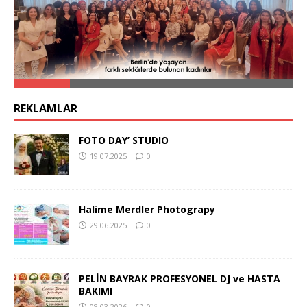
REKLAMLAR
FOTO DAY’ STUDIO
19.07.2025
0
Halime Merdler Photograpy
29.06.2025
0
PELİN BAYRAK PROFESYONEL DJ ve HASTA
BAKIMI
08.03.2026
0