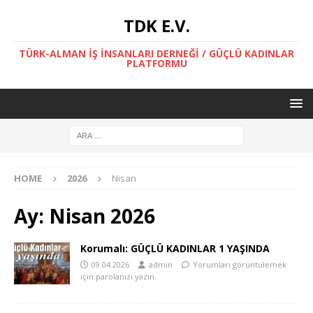
TDK E.V.
TÜRK-ALMAN İŞ İNSANLARI DERNEĞİ / GÜÇLÜ KADINLAR
PLATFORMU
HOME
2026
Nisan
Ay:
Nisan 2026
Korumalı: GÜÇLÜ KADINLAR 1 YAŞINDA
09.04.2026
admin
Yorumları görüntülemek
için parolanızı yazın.