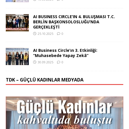
AI BUSINESS CIRCLE’IN 4. BULUŞMASI T.C.
BERLİN BAŞKONSOLOSLUĞU’NDA
GERÇEKLEŞTİ
25.10.2025
0
AI Business Circle’ın 3. Etkinliği:
“Muhasebede Yapay Zekâ”
30.09.2025
0
TDK – GÜÇLÜ KADINLAR MEDYADA