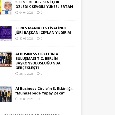
5 SENE OLDU – SENİ ÇOK
ÖZLEDİK SEVGİLİ YÜKSEL ERTAN
04.04.2026
0
SERIES MANIA FESTİVALİNDE
JÜRİ BAŞKANI CEYLAN YILDIRIM
10.03.2026
0
AI BUSINESS CIRCLE’IN 4.
BULUŞMASI T.C. BERLİN
BAŞKONSOLOSLUĞU’NDA
GERÇEKLEŞTİ
25.10.2025
0
AI Business Circle’ın 3. Etkinliği:
“Muhasebede Yapay Zekâ”
30.09.2025
0