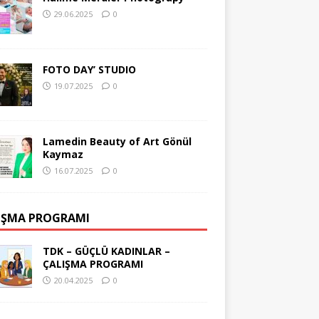
29.06.2025
0
FOTO DAY’ STUDIO
19.07.2025
0
Lamedin Beauty of Art Gönül
Kaymaz
16.07.2025
0
IŞMA PROGRAMI
TDK – GÜÇLÜ KADINLAR –
ÇALIŞMA PROGRAMI
20.04.2025
0