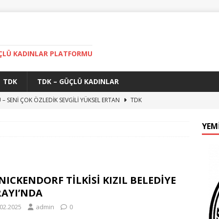
ÜÇLÜ KADINLAR PLATFORMU
TDK
TDK – GÜÇLÜ KADINLAR
 – SENİ ÇOK ÖZLEDİK SEVGİLİ YÜKSEL ERTAN
TDK
A FESTİVALİNDE JÜRİ BAŞKANI CEYLAN YILDIRIM
TDK
YEM
K PROFESYONEL DJ ve HASTA BAKIMI
REKLAMLAR
NLAR KAHVALTIDA BULUŞTU
GÜÇLÜ KADINLAR
GÜÇLÜ KADINLAR 1 YAŞINDA
TDK
NICKENDORF TİLKİSİ KIZIL BELEDİYE
RAYI’NDA
.02.2025
admin
0