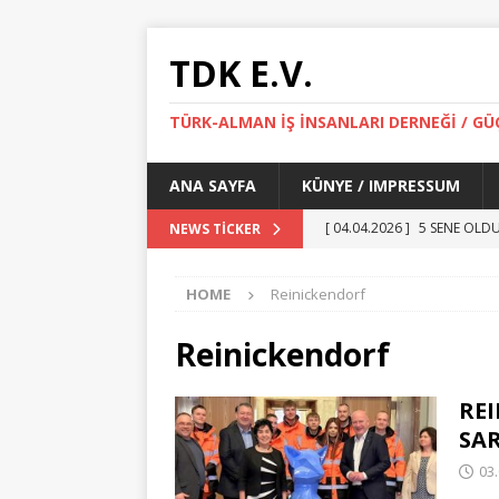
TDK E.V.
TÜRK-ALMAN İŞ İNSANLARI DERNEĞİ / G
ANA SAYFA
KÜNYE / IMPRESSUM
[ 04.04.2026 ]
5 SENE OLDU
NEWS TICKER
[ 10.03.2026 ]
SERIES MANI
HOME
Reinickendorf
[ 08.03.2026 ]
PELİN BAYRA
[ 08.03.2026 ]
GÜÇLÜ KADI
Reinickendorf
[ 09.04.2026 ]
Korumalı: 
REI
SA
03