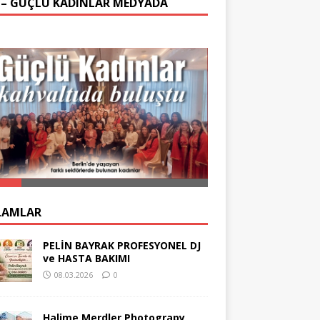
 – GÜÇLÜ KADINLAR MEDYADA
LAMLAR
PELİN BAYRAK PROFESYONEL DJ
ve HASTA BAKIMI
08.03.2026
0
Halime Merdler Photograpy