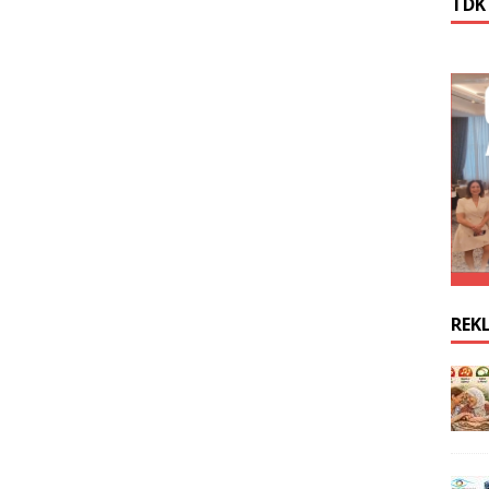
TDK
REK