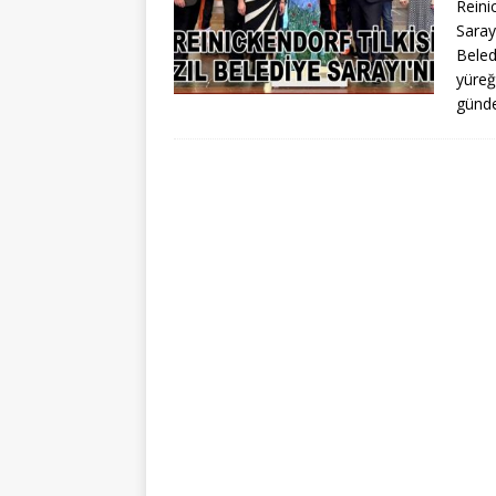
Reini
Saray
Beled
yüreğ
günde