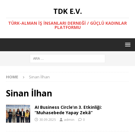
TDK E.V.
TÜRK-ALMAN İŞ İNSANLARI DERNEĞİ / GÜÇLÜ KADINLAR
PLATFORMU
HOME
Sinan İlhan
Sinan İlhan
AI Business Circle’ın 3. Etkinliği:
“Muhasebede Yapay Zekâ”
30.09.2025
admin
0