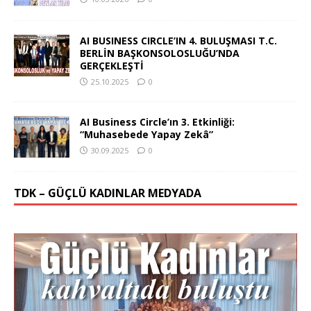
AI BUSINESS CIRCLE’IN 4. BULUŞMASI T.C.
BERLİN BAŞKONSOLOSLUĞU’NDA
GERÇEKLEŞTİ
25.10.2025
0
AI Business Circle’ın 3. Etkinliği:
“Muhasebede Yapay Zekâ”
30.09.2025
0
TDK – GÜÇLÜ KADINLAR MEDYADA