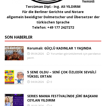
Yeminli
Tercüman Dipl.- Ing. Ali YILDIRIM
Für die Berliner Gerichte und Notare
allgemein beeidigter Dolmetscher und Übersetzer der
türkischen Sprache
Telefon: +49 177 2427272
SON HABERLER
Korumalı: GÜÇLÜ KADINLAR 1 YAŞINDA
09.04.2026
Yorumları görüntülemek için parolanızı
yazın.
5 SENE OLDU – SENİ ÇOK ÖZLEDİK SEVGİLİ
YÜKSEL ERTAN
04.04.2026
0
SERIES MANIA FESTİVALİNDE JÜRİ BAŞKANI
CEYLAN YILDIRIM
10.03.2026
0