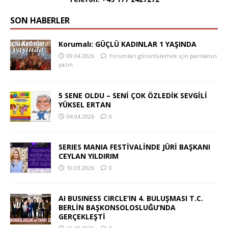
SON HABERLER
Korumalı: GÜÇLÜ KADINLAR 1 YAŞINDA
09.04.2026
Yorumları görüntülemek için parolanızı
yazın.
5 SENE OLDU – SENİ ÇOK ÖZLEDİK SEVGİLİ
YÜKSEL ERTAN
04.04.2026
0
SERIES MANIA FESTİVALİNDE JÜRİ BAŞKANI
CEYLAN YILDIRIM
10.03.2026
0
AI BUSINESS CIRCLE’IN 4. BULUŞMASI T.C.
BERLİN BAŞKONSOLOSLUĞU’NDA
GERÇEKLEŞTİ