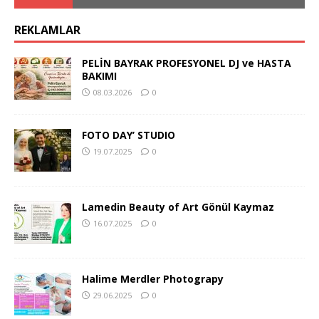
REKLAMLAR
PELİN BAYRAK PROFESYONEL DJ ve HASTA
BAKIMI
08.03.2026
0
FOTO DAY’ STUDIO
19.07.2025
0
Lamedin Beauty of Art Gönül Kaymaz
16.07.2025
0
Halime Merdler Photograpy
29.06.2025
0