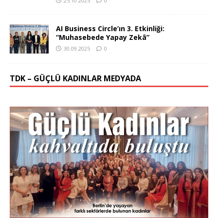
25.10.2025
0
AI Business Circle’ın 3. Etkinliği:
“Muhasebede Yapay Zekâ”
30.09.2025
0
TDK – GÜÇLÜ KADINLAR MEDYADA